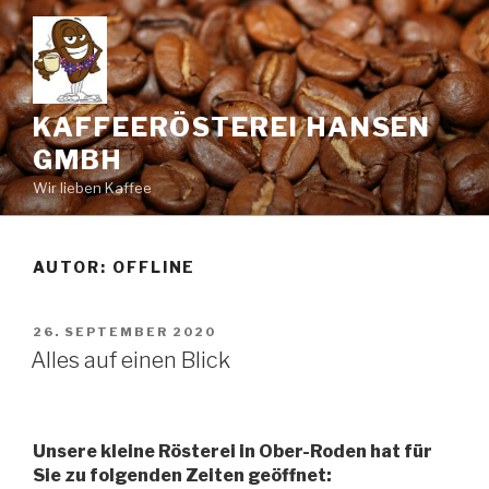
Zum
Inhalt
springen
KAFFEERÖSTEREI HANSEN
GMBH
Wir lieben Kaffee
AUTOR:
OFFLINE
VERÖFFENTLICHT
26. SEPTEMBER 2020
AM
Alles auf einen Blick
Unsere kleine Rösterei in Ober-Roden hat für
Sie zu folgenden Zeiten geöffnet: